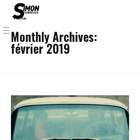
Home
Simon Dubreucq
Director / Screenwriter / actor
Monthly Archives:
HOME
février 2019
SHOWREELS
FILMS
ACTOR
BIO
CONTACT