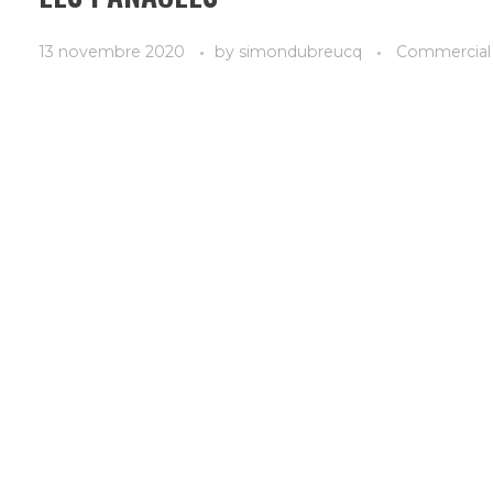
13 novembre 2020
by
simondubreucq
Commercial