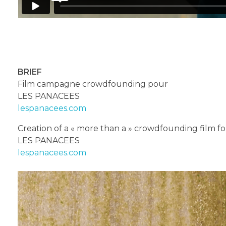
BRIEF
Film campagne crowdfounding pour
LES PANACEES
lespanacees.com
Creation of a « more than a » crowdfounding film fo
LES PANACEES
lespanacees.com