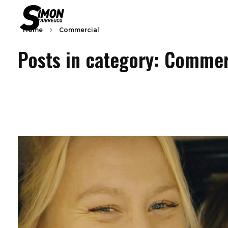
Home
Commercial
Simon Dubreucq
Director / Screenwriter / actor
Posts in category: Commer