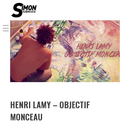
Simon Dubreucq
Director / Screenwriter / actor
HOME
SHOWREELS
FILMS
ACTOR
BIO
HENRI LAMY – OBJECTIF
CONTACT
MONCEAU