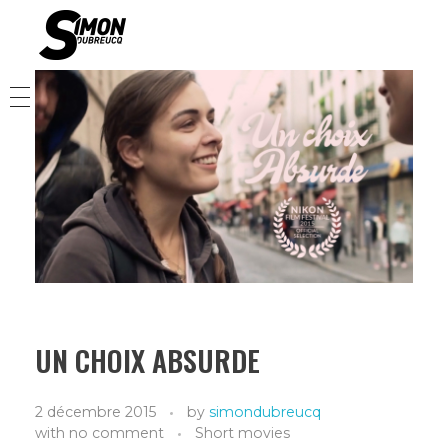
Simon Dubreucq
Director / Screenwriter / actor
HOME
SHOWREELS
FILMS
ACTOR
BIO
UN CHOIX ABSURDE
CONTACT
2 décembre 2015
by
simondubreucq
with
no comment
Short movies